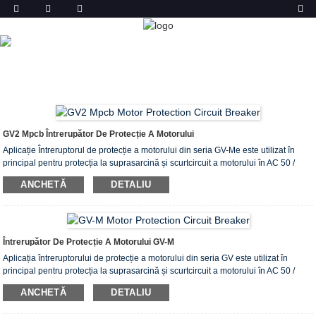
PRODUS
ACASĂ
PRODUSE
ÎNTRERUPTOR DE PROTECȚIE A
MOTORULUI (MPCB)
GV2 Mpcb Întrerupător De Protecție A Motorului
Aplicație Întreruptorul de protecție a motorului din seria GV-Me este utilizat în
principal pentru protecția la suprasarcină și scurtcircuit a motorului în AC 50 /
60Hz, până la 660V, 0,1-80A circuit de alimentare, ca un starter de tensiune
ANCHETĂ
DETALIU
completă pentru a porni și întrerupe motor, sub sarcina AC3 sau pentru protecția
la suprasarcină și scurtcircuit a circuitului și a echipamentelor de alimentare din
rețeaua de distribuție a energiei. Specificație Tip Putere standard a motoarelor
trifazate 50 / 60Hz din categoria AC-3 Domeniu de setare curent (A) ...
Întrerupător De Protecție A Motorului GV-M
Aplicația întreruptorului de protecție a motorului din seria GV este utilizat în
principal pentru protecția la suprasarcină și scurtcircuit a motorului în AC 50 /
60Hz, până la 660V, 0,1-80A circuit de alimentare, ca un starter de tensiune
ANCHETĂ
DETALIU
completă pentru a porni și a opri motorul, sub sarcina AC3 sau pentru protecția la
suprasarcină și scurtcircuit a circuitului și a echipamentelor de alimentare din