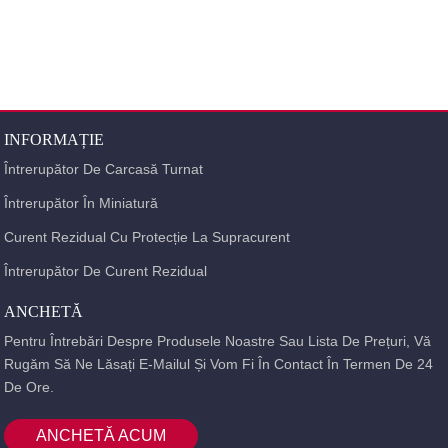
rețeaua de distribuție a energiei. Specificație Tip Putere standard a motoarelor
trifazate 50 / 60Hz din categoria AC-3 Domeniu de setare curent (A) ...
INFORMAȚIE
Întrerupător De Carcasă Turnat
Întrerupător În Miniatură
Curent Rezidual Cu Protecție La Supracurent
Întrerupător De Curent Rezidual
ANCHETĂ
Pentru Întrebări Despre Produsele Noastre Sau Lista De Prețuri, Vă
Rugăm Să Ne Lăsați E-Mailul Și Vom Fi În Contact În Termen De 24
De Ore.
ANCHETĂ ACUM